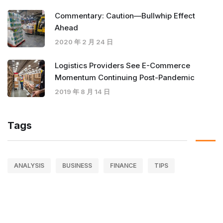
Commentary: Caution—Bullwhip Effect
Ahead
2020 年 2 月 24 日
Logistics Providers See E-Commerce
Momentum Continuing Post-Pandemic
2019 年 8 月 14 日
Tags
ANALYSIS
BUSINESS
FINANCE
TIPS